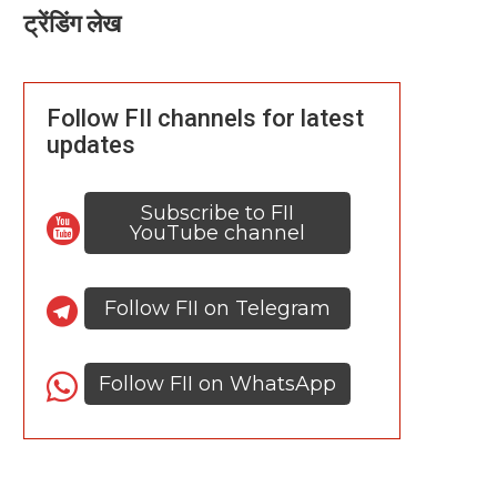
ट्रेंडिंग लेख
Follow FII channels for latest
updates
Subscribe to FII
YouTube channel
Follow FII on Telegram
Follow FII on WhatsApp