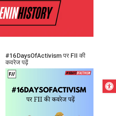
#16DaysOfActivism पर FII की
कवरेज पढ़ें
Open