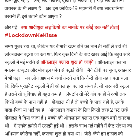
खेल-कूद रहे हैं। उन्हें सर्दी-खांसी, बुखार हो सकता है। यही सब कोरोना
वायरस के भी लक्षण हैं। अब इस कोविड-19 महामारी में क्या सावधानियां
बरतनी हैं, इसे बताने कौन आएगा ?
और पढ़ें :
क्या शादीशुदा लड़कियों का मायके पर कोई हक़ नहीं होता|
#LockdownKeKisse
समय गुजर रहा था, लेकिन यह बीमारी खत्म होने का नाम ही नहीं ले रही थी।
लॉकडाउन बढ़ता जा रहा था, फिर कुछ दिनों के बाद खबर आई कि बहुत सारे
स्कूलों में मई महीने से
ऑनलाइन क्लास शुरू हो जाएंगे
। ऑनलाइन क्लास
मतलब कंप्यूटर और मोबाइल फोन से पढ़ाई होगी। मैंने टीवी पर सुना, अखबार
में भी पढ़ा। सब लोग आपस में चर्चा करने लगे कि कैसे होगा यह। पता चला
कि सिर्फ प्राइवेट स्कूलों में ही ऑनलाइन क्लास संभव है, जो सरकारी स्कूल
है उसमें तो सुविधाएं ही बहुत कम हैं। लैपटॉप तो मेरे गांव बगही में अभी तक
किसी बच्चे के पास नहीं हैं। मोबाइल भी है तो बच्चों के पास नहीं है, उनके
माता-पिता या भाई का है। ऑनलाइन क्लास के लिए किसी तरह 2 घंटे उन्हें
मोबाइल दे दिया जाता है। बच्चों की ऑनलाइन क्लास एक बहुक बड़ी समस्या
थी। मैं उनके झमेले में उलझी हुई थी। इसके साथ मई महीने में फैट संस्था का
अभियान कोरोना नहीं, करूणा शुरू हो गया था। जैसे-जैसे हम हालत को