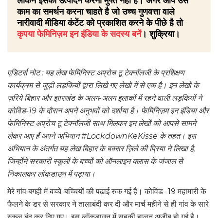
लेकिन इसका उत्पादन करना मुफ्त नहीं है। अगर आप उस
काम का समर्थन करना चाहते है जो उच्च गुणवत्ता वाले
नारीवादी मीडिया कंटेंट को प्रकाशित करने के पीछे है तो
कृपया फेमिनिज़म इन इंडिया के सदस्य बनें
। शुक्रिया।
एडिटर्स नोट : यह लेख फेमिनिस्ट अप्रोच टू टेक्नॉलजी के प्रशिक्षण
कार्यक्रम से जुड़ी लड़कियों द्वारा लिखे गए लेखों में से एक है। इन लेखों के
ज़रिये बिहार और झारखंड के अलग-अलग इलाकों में रहने वाली लड़कियों ने
कोविड-19 के दौरान अपने अनुभवों को दर्शाया है। फेमिनिज़म इन इंडिया और
फेमिनिस्ट अप्रोच टू टेक्नॉलजी साथ मिलकर इन लेखों को आपसे सामने
लेकर आए हैं अपने अभियान #LockdownKeKisse के तहत। इस
अभियान के अंतर्गत यह लेख
बिहार के बक्सर ज़िले की
प्रिया ने लिखा है,
जिन्होंने सरकारी स्कूलों के बच्चों को ऑनलाइन क्लास के जंजाल से
निकालकर लॉकडाउन में पढ़ाया।
मेरे गांव बगही में बच्चे-बच्चियों की पढ़ाई रुक गई है। कोविड -19 महामारी के
फैलने के डर से सरकार ने तालाबंदी कर दी और मार्च महीने से ही गांव के सारे
स्कूल बंद कर दिए गए। इस लॉकडाउन में सबकी हालत अजीब हो गई है।