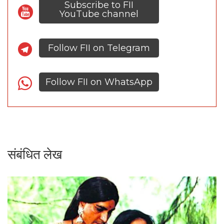
Subscribe to FII
YouTube channel
Follow FII on Telegram
Follow FII on WhatsApp
संबंधित लेख