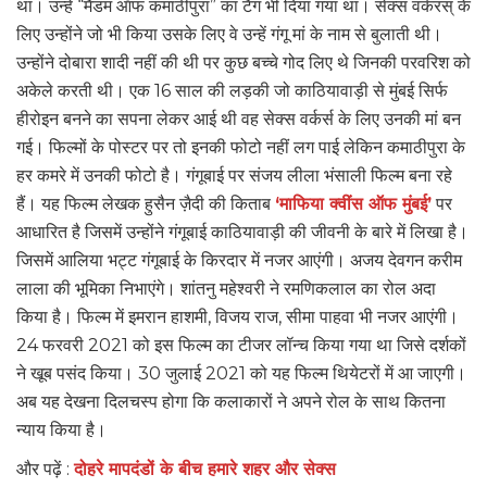
था। उन्हें “मैडम ऑफ कमाठीपुरा” का टैग भी दिया गया था। सेक्स वर्करस् के
लिए उन्होंने जो भी किया उसके लिए वे उन्हें गंगू मां के नाम से बुलाती थी।
उन्होंने दोबारा शादी नहीं की थी पर कुछ बच्चे गोद लिए थे जिनकी परवरिश को
अकेले करती थी। एक 16 साल की लड़की जो काठियावाड़ी से मुंबई सिर्फ
हीरोइन बनने का सपना लेकर आई थी वह सेक्स वर्कर्स के लिए उनकी मां बन
गई। फिल्मों के पोस्टर पर तो इनकी फोटो नहीं लग पाई लेकिन कमाठीपुरा के
हर कमरे में उनकी फोटो है। गंगूबाई पर संजय लीला भंसाली फिल्म बना रहे
हैं। यह फिल्म लेखक हुसैन ज़ैदी की किताब
‘माफिया क्वींस ऑफ मुंबई’
पर
आधारित है जिसमें उन्होंने गंगूबाई काठियावाड़ी की जीवनी के बारे में लिखा है।
जिसमें आलिया भट्ट गंगूबाई के किरदार में नजर आएंगी। अजय देवगन करीम
लाला की भूमिका निभाएंगे। शांतनु महेश्वरी ने रमणिकलाल का रोल अदा
किया है। फिल्म में इमरान हाशमी, विजय राज, सीमा पाहवा भी नजर आएंगी।
24 फरवरी 2021 को इस फिल्म का टीजर लॉन्च किया गया था जिसे दर्शकों
ने खूब पसंद किया। 30 जुलाई 2021 को यह फिल्म थियेटरों में आ जाएगी।
अब यह देखना दिलचस्प होगा कि कलाकारों ने अपने रोल के साथ कितना
न्याय किया है।
और पढ़ें :
दोहरे मापदंडों के बीच हमारे शहर और सेक्स