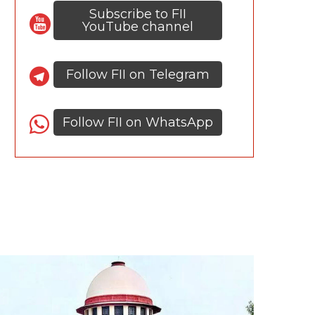
Subscribe to FII
YouTube channel
Follow FII on Telegram
Follow FII on WhatsApp