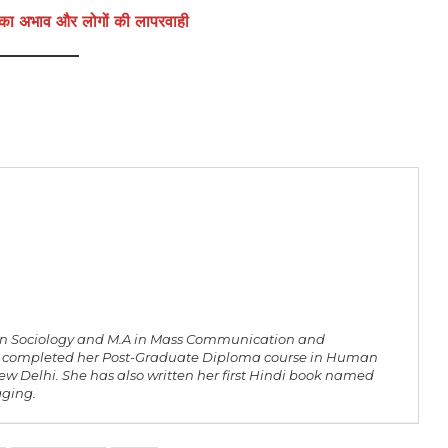
कता का अभाव और लोगों की लापरवाही
. in Sociology and M.A in Mass Communication and
as completed her Post-Graduate Diploma course in Human
ew Delhi. She has also written her first Hindi book named
gging.