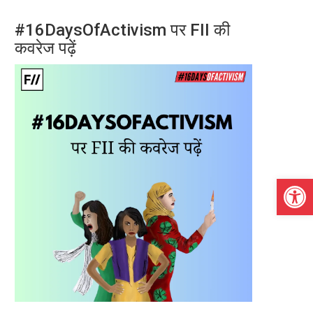
#16DaysOfActivism पर FII की
कवरेज पढ़ें
Open