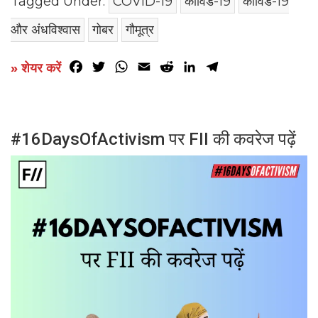
Tagged Under:
COVID-19
कोविड-19
कोविड-19
और अंधविश्वास
गोबर
गौमूत्र
Facebook
Twitter
WhatsApp
Email
Reddit
LinkedIn
Telegram
» शेयर करें
#16DaysOfActivism पर FII की कवरेज पढ़ें