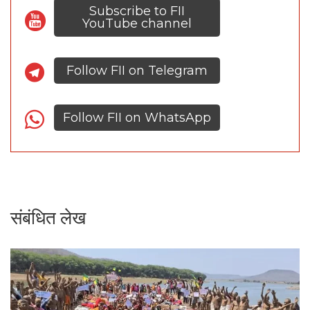
Subscribe to FII
YouTube channel
Follow FII on Telegram
Follow FII on WhatsApp
संबंधित लेख