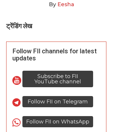
By
Eesha
ट्रेंडिंग लेख
Follow FII channels for latest
updates
Subscribe to FII
YouTube channel
Follow FII on Telegram
Follow FII on WhatsApp