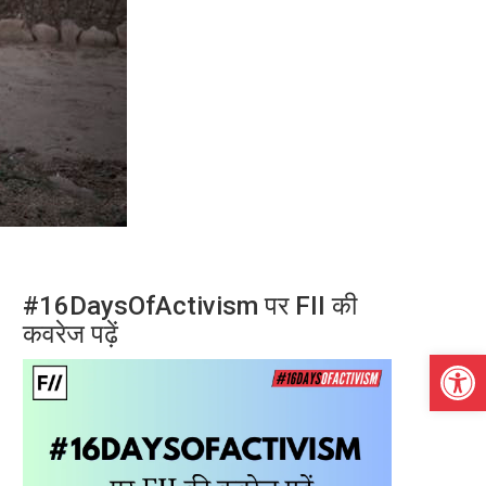
#16DaysOfActivism पर FII की
कवरेज पढ़ें
Open