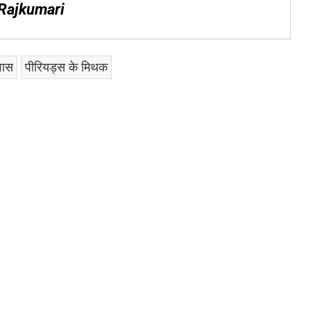
 Rajkumari
वास
पीरियड्स के मिथक
am