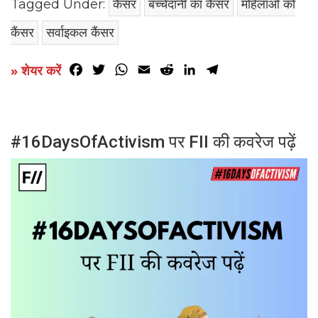
Tagged Under:
कैंसर
बच्चेदानी का कैंसर
महिलाओं को
कैंसर
सर्वाइकल कैंसर
Facebook
Twitter
WhatsApp
Email
Reddit
LinkedIn
Telegram
» शेयर करें
#16DaysOfActivism पर FII की कवरेज पढ़ें