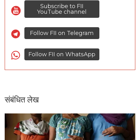
Subscribe to FII
YouTube channel
Follow FII on Telegram
Follow FII on WhatsApp
संबंधित लेख