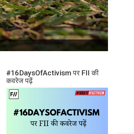
#16DaysOfActivism पर FII की
कवरेज पढ़ें