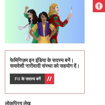
Open
फेमिनिज़म इन इंडिया के सदस्य बनें।
समावेशी नारीवादी संस्था को सहयोग दें।
FII के सदस्य बनें
लोकप्रिय लेख