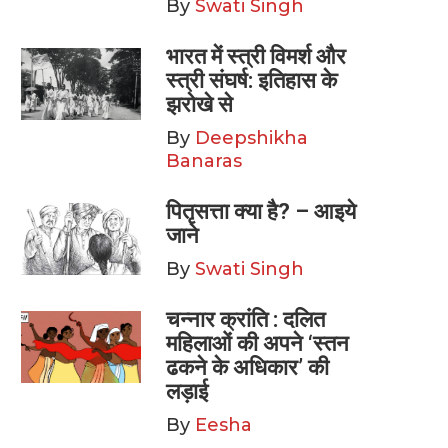
By
Swati Singh
भारत में स्त्री विमर्श और
स्त्री संघर्ष: इतिहास के
झरोखे से
By
Deepshikha
Banaras
पितृसत्ता क्या है? – आइये
जाने
By
Swati Singh
चन्नार क्रांति : दलित
महिलाओं की अपने ‘स्तन
ढकने के अधिकार’ की
लड़ाई
By
Eesha