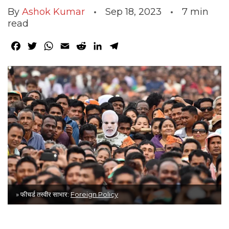
By
Ashok Kumar
Sep 18, 2023
7
min
read
Facebook
Twitter
WhatsApp
Email
Reddit
LinkedIn
Telegram
» फीचर्ड तस्वीर साभार:
Foreign Policy