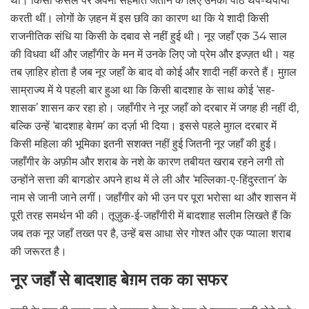
थीं। किसी फैसले पर अपनी सहमति जताने के लिए उनकी पीठ थप-थपाया
करती थीं। लोगों के ज़हन में इस छवि का कारण था कि ये शादी किसी
राजनीतिक संधि या किसी के दबाव से नहीं हुई थी। नूर जहाँ एक 34 साल
की विधवा थीं और जहाँगीर के मन में उनके लिए जो प्रेम और इज्ज़त थी। यह
तब ज़ाहिर होता है जब नूर जहाँ के बाद वो कोई और शादी नहीं करते हैं। मुग़ल
साम्राज्य में ये पहली बार हुआ था कि किसी बादशाह के साथ कोई ‘सह-
शासक’ शासन कर रहा हो। जहाँगीर ने नूर जहाँ को दरबार में जगह ही नहीं दी,
बल्कि उन्हें ‘बादशाह बेग़म’ का दर्ज़ा भी दिया। इससे पहले मुग़ल दरबार में
किसी महिला की भूमिका इतनी सशक्त नहीं हुई जितनी नूर जहाँ की हुई।
जहाँगीर के अफ़ीम और शराब के नशे के कारण तबीयत खराब रहने लगी तो
उन्होंने सत्ता की बागडोर अपने हाथ में ले ली और ‘मल्लिका-ए-हिंदुस्तान’ के
नाम से जानी जाने लगीं। जहाँगीर को भी उन पर पूरा भरोसा था और शासन में
पूरी तरह समर्थन भी की। तूज़ुक-ई-जहाँगीरी में बादशाह सलीम लिखते हैं कि
जब तक नूर जहाँ तख्त पर है, उन्हें बस आधा सेर गोश्त और एक प्याला शराब
की जरूरत है।
नूर जहाँ से बादशाह बेग़म तक का सफर