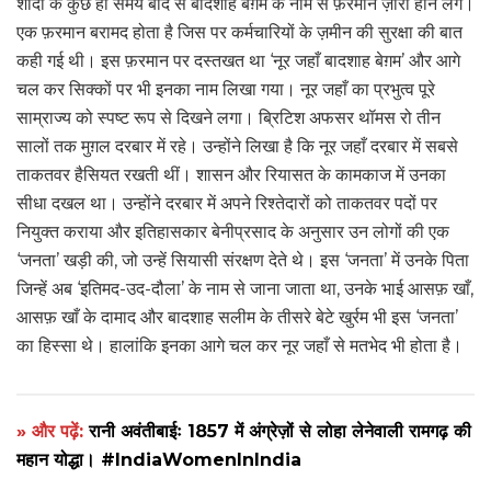
शादी के कुछ ही समय बाद से बादशाह बेग़म के नाम से फ़रमान ज़ारी होने लगे।
एक फ़रमान बरामद होता है जिस पर कर्मचारियों के ज़मीन की सुरक्षा की बात
कही गई थी। इस फ़रमान पर दस्तखत था ‘नूर जहाँ बादशाह बेग़म’ और आगे
चल कर सिक्कों पर भी इनका नाम लिखा गया। नूर जहाँ का प्रभुत्व पूरे
साम्राज्य को स्पष्ट रूप से दिखने लगा। ब्रिटिश अफसर थॉमस रो तीन
सालों तक मुग़ल दरबार में रहे। उन्होंने लिखा है कि नूर जहाँ दरबार में सबसे
ताकतवर हैसियत रखती थीं। शासन और रियासत के कामकाज में उनका
सीधा दखल था। उन्होंने दरबार में अपने रिश्तेदारों को ताकतवर पदों पर
नियुक्त कराया और इतिहासकार बेनीप्रसाद के अनुसार उन लोगों की एक
‘जनता’ खड़ी की, जो उन्हें सियासी संरक्षण देते थे। इस ‘जनता’ में उनके पिता
जिन्हें अब ‘इतिमद-उद-दौला’ के नाम से जाना जाता था, उनके भाई आसफ़ खाँ,
आसफ़ खाँ के दामाद और बादशाह सलीम के तीसरे बेटे खुर्रम भी इस ‘जनता’
का हिस्सा थे। हालांकि इनका आगे चल कर नूर जहाँ से मतभेद भी होता है।
» और पढ़ें:
रानी अवंतीबाईः 1857 में अंग्रेज़ों से लोहा लेनेवाली रामगढ़ की
महान योद्धा। #IndiaWomenInIndia