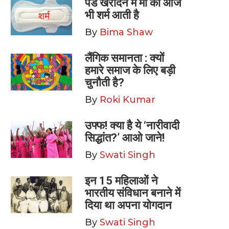
पैड खरीदने में माँ को आज
भी शर्म आती है
By
Bima Shaw
लैंगिक समानता : क्यों
हमारे समाज के लिए बड़ी
चुनौती है?
By
Roki Kumar
उफ्फ! क्या है ये ‘नारीवादी
सिद्धांत?’ आओ जाने!
By
Swati Singh
इन 15 महिलाओं ने
भारतीय संविधान बनाने में
दिया था अपना योगदान
By
Swati Singh