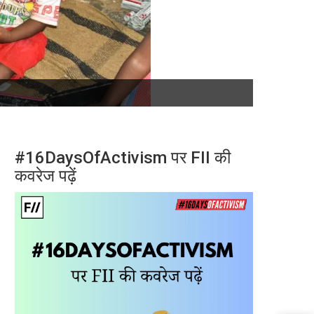
#16DaysOfActivism पर FII की
कवरेज पढ़ें