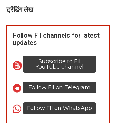
ट्रेंडिंग लेख
Follow FII channels for latest
updates
Subscribe to FII
YouTube channel
Follow FII on Telegram
Follow FII on WhatsApp