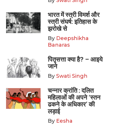
By
Swati Singh
भारत में स्त्री विमर्श और
स्त्री संघर्ष: इतिहास के
झरोखे से
By
Deepshikha
Banaras
पितृसत्ता क्या है? – आइये
जाने
By
Swati Singh
चन्नार क्रांति : दलित
महिलाओं की अपने ‘स्तन
ढकने के अधिकार’ की
लड़ाई
By
Eesha