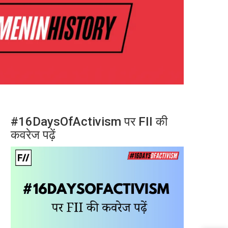
#16DaysOfActivism पर FII की
कवरेज पढ़ें