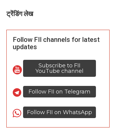
ट्रेंडिंग लेख
Follow FII channels for latest
updates
Subscribe to FII
YouTube channel
Follow FII on Telegram
Follow FII on WhatsApp