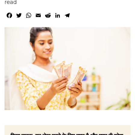
read
Facebook
Twitter
WhatsApp
Email
Reddit
LinkedIn
Telegram