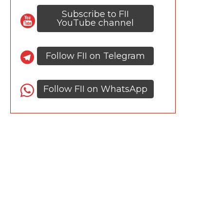
Subscribe to FII
YouTube channel
Follow FII on Telegram
Follow FII on WhatsApp