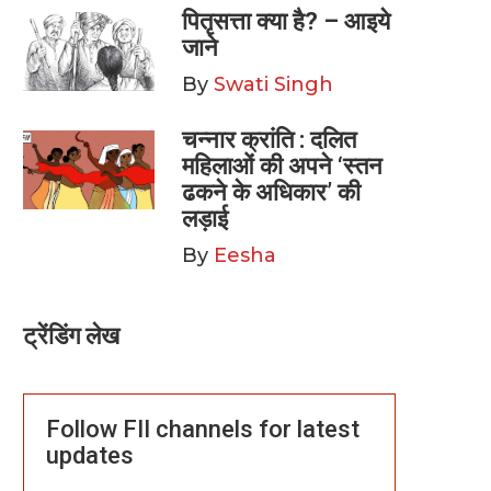
पितृसत्ता क्या है? – आइये
जाने
By
Swati Singh
चन्नार क्रांति : दलित
महिलाओं की अपने ‘स्तन
ढकने के अधिकार’ की
लड़ाई
By
Eesha
ट्रेंडिंग लेख
Follow FII channels for latest
updates