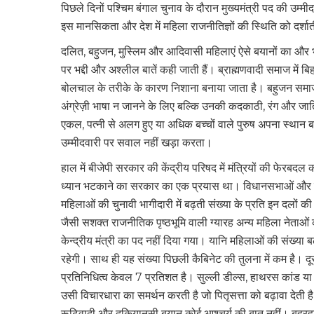
पिछले दिनों पश्चिम बंगाल चुनाव के दौरान मुख्यमंत्री पद की उम्मीदवा
इस मानसिकता और देश में महिला राजनीतिज्ञों की स्थिति को दर्शात
दलित, बहुजन, मुस्लिम और आदिवासी महिलाएं ऐसे बयानों का और 
पर भद्दी और अश्लील बातें कही जाती हैं। ब्राह्मणवादी समाज में ब
बोलचाल के तरीके के कारण निशाना बनाया जाता है। बहुजन समाज पा
अंग्रेज़ी भाषा न जानने के लिए बल्कि उनकी कदकाठी, रंग और जाति
एकल, पत्नी से अलग हुए या अधिक बच्चों वाले पुरुष अपना स्थान ब
उम्मीदवारी पर सवाल नहीं खड़ा करता।
हाल में बीजेपी सरकार की केंद्रीय परिषद में मंत्रियों की फेरबदल
ध्यान भटकाने का सरकार का एक प्रयास था। विधानसभाओं और संसद मे
महिलाओं की चुनावी भागीदारी में बढ़ती संख्या के प्रति इन दलों की
जैसी सशक्त राजनीतिक पृष्ठभूमि वाली ग्यारह अन्य महिला नेताओ
केन्द्रीय मंत्री का पद नहीं दिया गया। यानि महिलाओं की संख्या ब
रहेगी। साथ ही यह संख्या पिछली कैबिनेट की तुलना में कम है। दू
प्रतिनिधित्व केवल 7 प्रतिशत है। सुल्ली डील्स, हाथरस कांड या खुद
उसी विचारधारा का समर्थन करती है जो पितृसत्ता को बढ़ावा देती 
रूढ़िवादी और दक़ियानूसी बयान कोई आश्चर्य की बात नहीं। बहरह