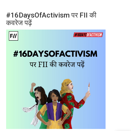
#16DaysOfActivism पर FII की
कवरेज पढ़ें