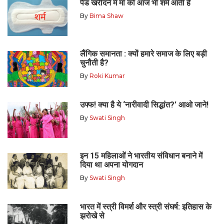
पैड खरीदने में माँ को आज भी शर्म आती है
By
Bima Shaw
लैंगिक समानता : क्यों हमारे समाज के लिए बड़ी
चुनौती है?
By
Roki Kumar
उफ्फ! क्या है ये ‘नारीवादी सिद्धांत?’ आओ जाने!
By
Swati Singh
इन 15 महिलाओं ने भारतीय संविधान बनाने में
दिया था अपना योगदान
By
Swati Singh
भारत में स्त्री विमर्श और स्त्री संघर्ष: इतिहास के
झरोखे से