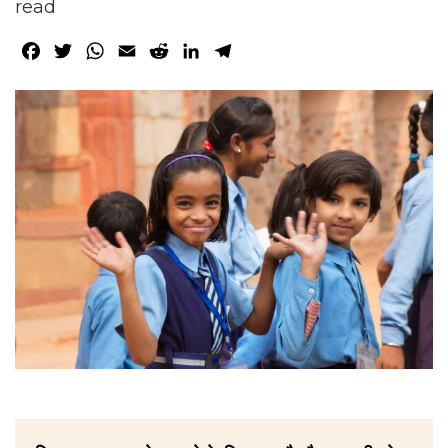
read
Facebook
Twitter
WhatsApp
Email
Reddit
LinkedIn
Telegram