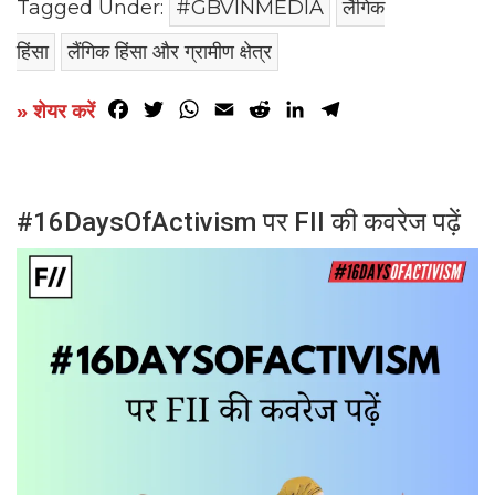
Tagged Under:
#GBVINMEDIA
लैंगिक
हिंसा
लैंगिक हिंसा और ग्रामीण क्षेत्र
Facebook
Twitter
WhatsApp
Email
Reddit
LinkedIn
Telegram
» शेयर करें
#16DaysOfActivism पर FII की कवरेज पढ़ें