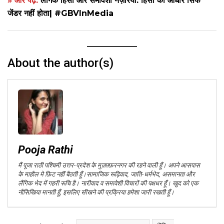
» और पढ़ें:
लैंगिक हिंसा और समावेशी नज़रिया: हिंसा का आधार सिर्फ
जेंडर नहीं होता| #GBVInMedia
About the author(s)
Pooja Rathi
मैं पूजा राठी पश्चिमी उत्तर-प्रदेश के मुज़फ़्फ़रनगर की रहने वाली हूँ। अपने आसपास
के माहौल मे फ़िट नहीं बैठती हूँ।सामाजिक रूढ़िवाद, जाति-धर्मभेद, असमानता और
लैंगिक भेद में गहरी रूचि है। नारीवाद व समावेशी विचारों की पक्षधर हूँ। खुद को एक
नौसिखिया मानती हूँ, इसलिए सीखने की प्रक्रिया हमेशा जारी रखती हूँ।