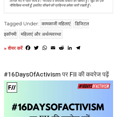
लैंगिक भेद में गहरी रूचि है। नारीवाद व समावेशी विचारों की पक्षधर हूँ। खुद को एक
नौसिखिया मानती हूँ, इसलिए सीखने की प्रक्रिया हमेशा जारी रखती हूँ।
Tagged Under:
कामकाजी महिलाएं
डिजिटल
इकॉनमी
महिलाएं और अर्थव्यवस्था
Facebook
Twitter
WhatsApp
Email
Reddit
LinkedIn
Telegram
» शेयर करें
#16DaysOfActivism पर FII की कवरेज पढ़ें