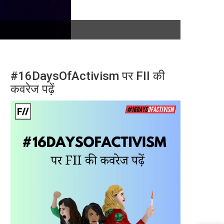
#16DaysOfActivism पर FII की
कवरेज पढ़ें