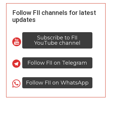
Follow FII channels for latest
updates
Subscribe to FII
YouTube channel
Follow FII on Telegram
Follow FII on WhatsApp