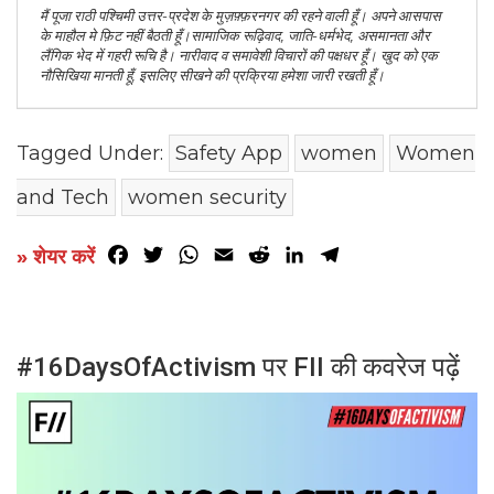
मैं पूजा राठी पश्चिमी उत्तर-प्रदेश के मुज़फ़्फ़रनगर की रहने वाली हूँ। अपने आसपास
के माहौल मे फ़िट नहीं बैठती हूँ।सामाजिक रूढ़िवाद, जाति-धर्मभेद, असमानता और
लैंगिक भेद में गहरी रूचि है। नारीवाद व समावेशी विचारों की पक्षधर हूँ। खुद को एक
नौसिखिया मानती हूँ, इसलिए सीखने की प्रक्रिया हमेशा जारी रखती हूँ।
Tagged Under:
Safety App
women
Women
and Tech
women security
Facebook
Twitter
WhatsApp
Email
Reddit
LinkedIn
Telegram
» शेयर करें
#16DaysOfActivism पर FII की कवरेज पढ़ें