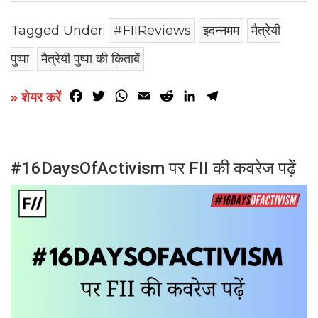
Tagged Under:
#FIIReviews
इदन्नमम
मैत्रेयी
पुष्पा
मैत्रेयी पुष्पा की किताबें
Facebook
Twitter
WhatsApp
Email
Reddit
LinkedIn
Telegram
» शेयर करें
#16DaysOfActivism पर FII की कवरेज पढ़ें