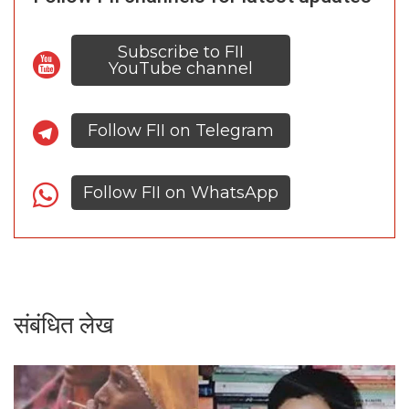
Subscribe to FII
YouTube channel
Follow FII on Telegram
Follow FII on WhatsApp
संबंधित लेख