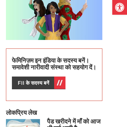
Open
फेमिनिज़म इन इंडिया के सदस्य बनें।
समावेशी नारीवादी संस्था को सहयोग दें।
FII के सदस्य बनें
लोकप्रिय लेख
पैड खरीदने में माँ को आज