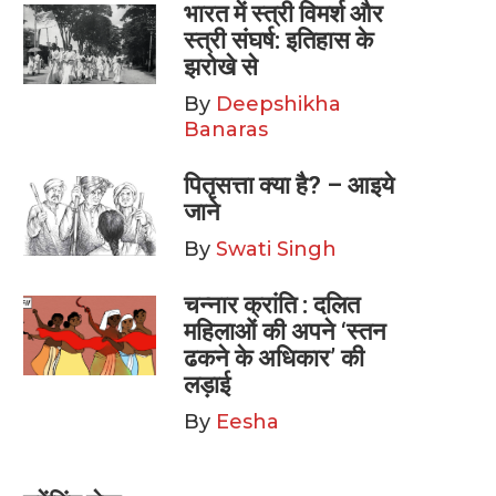
भारत में स्त्री विमर्श और
स्त्री संघर्ष: इतिहास के
झरोखे से
By
Deepshikha
Banaras
पितृसत्ता क्या है? – आइये
जाने
By
Swati Singh
चन्नार क्रांति : दलित
महिलाओं की अपने ‘स्तन
ढकने के अधिकार’ की
लड़ाई
By
Eesha