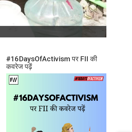
#16DaysOfActivism पर FII की
कवरेज पढ़ें