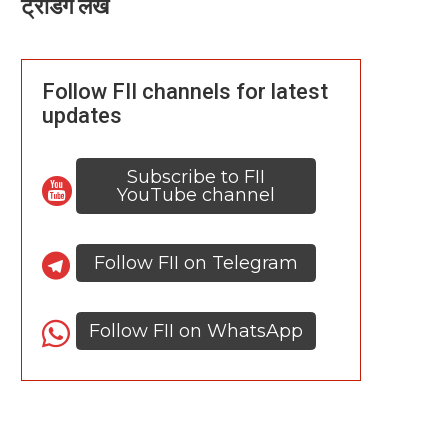
ट्रेंडिंग लेख
Follow FII channels for latest
updates
Subscribe to FII
YouTube channel
Follow FII on Telegram
Follow FII on WhatsApp