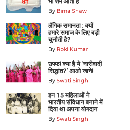
भी शर्म आती है
By
Bima Shaw
लैंगिक समानता : क्यों
हमारे समाज के लिए बड़ी
चुनौती है?
By
Roki Kumar
उफ्फ! क्या है ये ‘नारीवादी
सिद्धांत?’ आओ जाने!
By
Swati Singh
इन 15 महिलाओं ने
भारतीय संविधान बनाने में
दिया था अपना योगदान
By
Swati Singh