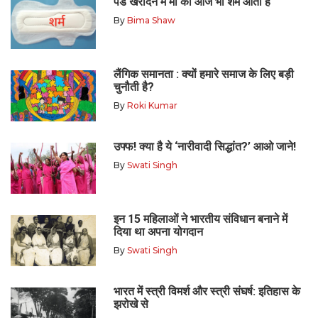
पैड खरीदने में माँ को आज भी शर्म आती है
By
Bima Shaw
लैंगिक समानता : क्यों हमारे समाज के लिए बड़ी
चुनौती है?
By
Roki Kumar
उफ्फ! क्या है ये ‘नारीवादी सिद्धांत?’ आओ जाने!
By
Swati Singh
इन 15 महिलाओं ने भारतीय संविधान बनाने में
दिया था अपना योगदान
By
Swati Singh
भारत में स्त्री विमर्श और स्त्री संघर्ष: इतिहास के
झरोखे से