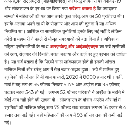
ऑफ ह्यूमन सेटलमेंट्स (आईआईएचएस) का घरेलू कामगारों पर कोविड-19
और लॉकडाउन के प्रभाव पर किया गया
सर्वेक्षण बताता है
कि ज्यादातर
मामलों में महिलाओं की यह आय उनके कुल घरेलू आय का 50 प्रतिशत थी।
इसके अलावा अपने साथी के रोज़गार और आय की तुलना में यह अधिक
नियमित था। आर्थिक या सामाजिक चुनौतियां इनके लिए नई नहीं है लेकिन
कोरोना महामारी ने पहले से मौजूद समस्याओं को बढ़ा दिया है। अधिकांश
महिला प्रतिभागियों के साथ
आरएमकेयू और आईआईएचएस
का सर्वे श्रमिकों
की आय, रोज़गार की स्थिति, बचत, बकाया और कर्ज़ पर हुए प्रभाव को दर्शाता
है। यह सर्वे बताता है कि पिछले साल लॉकडाउन होते ही इनकी औसत
मासिक निजी और घरेलू आय में तेज़ उतार-चढ़ाव हुआ। सर्वे में शामिल हुए
श्रमिकों की औसत निजी आय फरवरी, 2020 में 8000 हजार थी। वहीं,
मार्च में यह लगभग 35 फ़ीसद गिरकर 5,175 और अप्रैल तक 93 फ़ीसद
घटकर महज 543 हो गई। लगभग 52 फीसद परिवारों ने अप्रैल के महीने में
कोई आय नहीं होने की सूचना दी। लॉकडाउन के दौरान अप्रैल और मई में
श्रमिकों की मासिक घरेलू आय 75 फ़ीसद तक घटकर लगभग 16 हजार से 4
हजार तक पाई गई। वहीं महिलाओं की आय में 93 फ़ीसद तक की कमी पाई
गई।