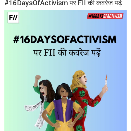
#16DaysOfActivism पर FII की कवरेज पढ़ें