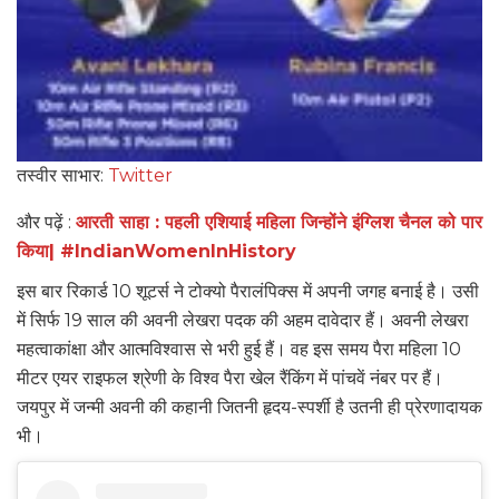
तस्वीर साभार:
Twitter
और पढ़ें :
आरती साहा : पहली एशियाई महिला जिन्होंने इंग्लिश चैनल को पार
किया| #IndianW
omenInHistory
इस बार रिकार्ड 10 शूटर्स ने टोक्यो पैरालंपिक्स में अपनी जगह बनाई है। उसी
में सिर्फ 19 साल की अवनी लेखरा पदक की अहम दावेदार हैं। अवनी लेखरा
महत्वाकांक्षा और आत्मविश्वास से भरी हुई हैं। वह इस समय पैरा महिला 10
मीटर एयर राइफल श्रेणी के विश्व पैरा खेल रैंकिंग में पांचवें नंबर पर हैं।
जयपुर में जन्मी अवनी की कहानी जितनी हृदय-स्पर्शी है उतनी ही प्रेरणादायक
भी।