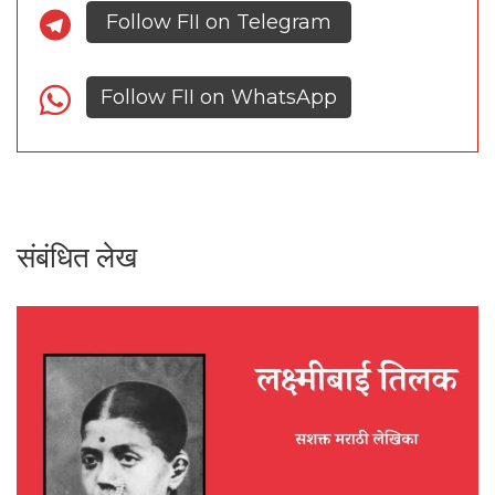
Follow FII on Telegram
Follow FII on WhatsApp
संबंधित लेख