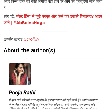
अंदर किसी तरह की कोई आपत्ति नहीं होने पर आगे की प्रक्रिया जारी होती
है।
और पढ़ेंः
घरेलू हिंसा से जुड़े कानून और कैसे करें इसकी शिकायत? आइए
जानें | #AbBolnaHoga
तस्वीर साभारः
Scroll.in
About the author(s)
Pooja Rathi
मैं पूजा राठी पश्चिमी उत्तर-प्रदेश के मुज़फ़्फ़रनगर की रहने वाली हूँ। अपने आसपास
के माहौल मे फ़िट नहीं बैठती हूँ।सामाजिक रूढ़िवाद, जाति-धर्मभेद, असमानता और
लैंगिक भेद में गहरी रूचि है। नारीवाद व समावेशी विचारों की पक्षधर हूँ। खुद को एक