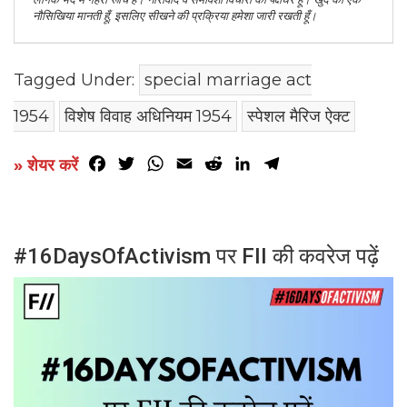
नौसिखिया मानती हूँ, इसलिए सीखने की प्रक्रिया हमेशा जारी रखती हूँ।
Tagged Under:
special marriage act
1954
विशेष विवाह अधिनियम 1954
स्पेशल मैरिज ऐक्ट
Facebook
Twitter
WhatsApp
Email
Reddit
LinkedIn
Telegram
» शेयर करें
#16DaysOfActivism पर FII की कवरेज पढ़ें