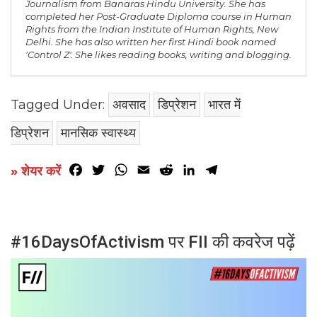
Journalism from Banaras Hindu University. She has
completed her Post-Graduate Diploma course in Human
Rights from the Indian Institute of Human Rights, New
Delhi. She has also written her first Hindi book named
'Control Z'. She likes reading books, writing and blogging.
Tagged Under:
अवसाद
डिप्रेशन
भारत में
डिप्रेशन
मानसिक स्वास्थ्य
Facebook
Twitter
WhatsApp
Email
Reddit
LinkedIn
Telegram
» शेयर करें
#16DaysOfActivism पर FII की कवरेज पढ़ें