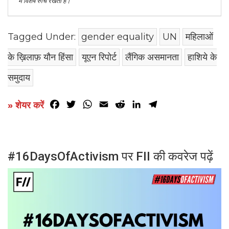
में विशेष रुचि रखती हैं।
Tagged Under:
gender equality
UN
महिलाओं
के ख़िलाफ़ यौन हिंसा
यूएन रिपोर्ट
लैंगिक असमानता
हाशिये के
समुदाय
Facebook
Twitter
WhatsApp
Email
Reddit
LinkedIn
Telegram
» शेयर करें
#16DaysOfActivism पर FII की कवरेज पढ़ें