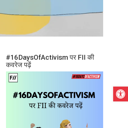
#16DaysOfActivism पर FII की
कवरेज पढ़ें
Open