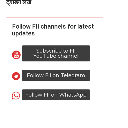
ट्रेंडिंग लेख
Follow FII channels for latest
updates
Subscribe to FII
YouTube channel
Follow FII on Telegram
Follow FII on WhatsApp