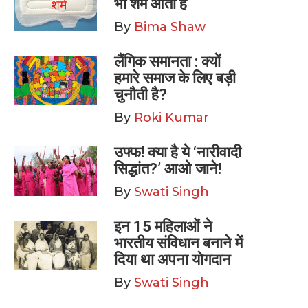
भी शर्म आती है
By
Bima Shaw
लैंगिक समानता : क्यों
हमारे समाज के लिए बड़ी
चुनौती है?
By
Roki Kumar
उफ्फ! क्या है ये ‘नारीवादी
सिद्धांत?’ आओ जाने!
By
Swati Singh
इन 15 महिलाओं ने
भारतीय संविधान बनाने में
दिया था अपना योगदान
By
Swati Singh