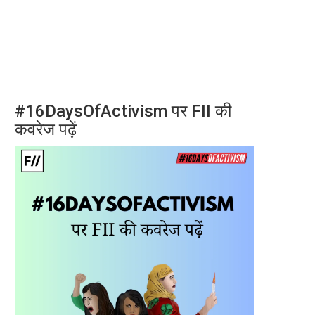
#16DaysOfActivism पर FII की
कवरेज पढ़ें