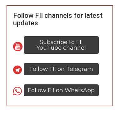
Follow FII channels for latest
updates
Subscribe to FII
YouTube channel
Follow FII on Telegram
Follow FII on WhatsApp