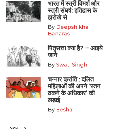
भारत में स्त्री विमर्श और
स्त्री संघर्ष: इतिहास के
झरोखे से
By
Deepshikha
Banaras
पितृसत्ता क्या है? – आइये
जाने
By
Swati Singh
चन्नार क्रांति : दलित
महिलाओं की अपने ‘स्तन
ढकने के अधिकार’ की
लड़ाई
By
Eesha