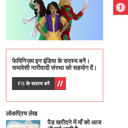
Open
फेमिनिज़म इन इंडिया के सदस्य बनें।
समावेशी नारीवादी संस्था को सहयोग दें।
FII के सदस्य बनें
लोकप्रिय लेख
पैड खरीदने में माँ को आज