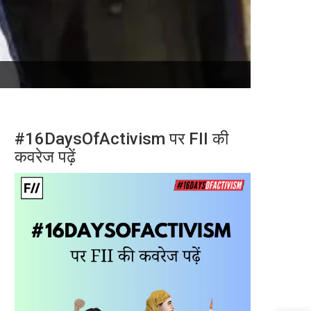
#16DaysOfActivism पर FII की
कवरेज पढ़ें