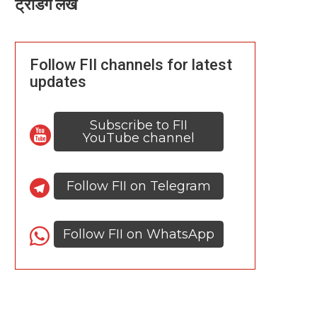
ट्रेंडिंग लेख
Follow FII channels for latest
updates
Subscribe to FII
YouTube channel
Follow FII on Telegram
Follow FII on WhatsApp