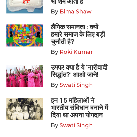
भी शर्म आती है
By
Bima Shaw
लैंगिक समानता : क्यों
हमारे समाज के लिए बड़ी
चुनौती है?
By
Roki Kumar
उफ्फ! क्या है ये ‘नारीवादी
सिद्धांत?’ आओ जाने!
By
Swati Singh
इन 15 महिलाओं ने
भारतीय संविधान बनाने में
दिया था अपना योगदान
By
Swati Singh