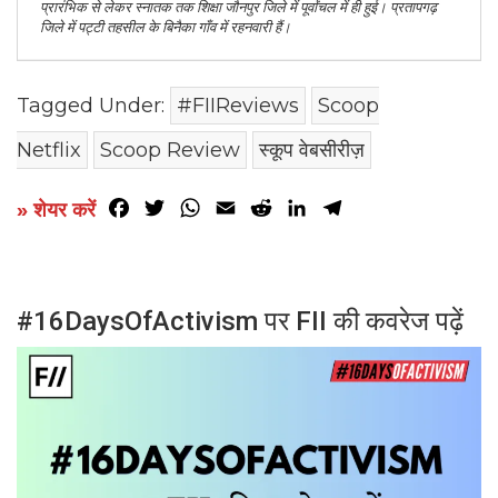
प्रारंभिक से लेकर स्नातक तक शिक्षा जौनपुर जिले में पूर्वांचल में ही हुई। प्रतापगढ़
जिले में पट्टी तहसील के बिनैका गाँव में रहनवारी हैं।
Tagged Under:
#FIIReviews
Scoop
Netflix
Scoop Review
स्कूप वेबसीरीज़
Facebook
Twitter
WhatsApp
Email
Reddit
LinkedIn
Telegram
» शेयर करें
#16DaysOfActivism पर FII की कवरेज पढ़ें