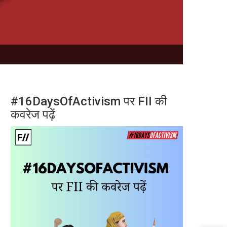
#16DaysOfActivism पर FII की
कवरेज पढ़ें