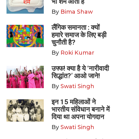
भी शर्म आती है
By
Bima Shaw
लैंगिक समानता : क्यों
हमारे समाज के लिए बड़ी
चुनौती है?
By
Roki Kumar
उफ्फ! क्या है ये ‘नारीवादी
सिद्धांत?’ आओ जाने!
By
Swati Singh
इन 15 महिलाओं ने
भारतीय संविधान बनाने में
दिया था अपना योगदान
By
Swati Singh