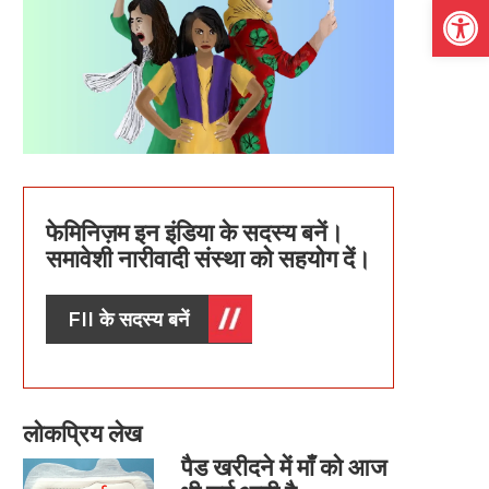
Open
फेमिनिज़म इन इंडिया के सदस्य बनें।
समावेशी नारीवादी संस्था को सहयोग दें।
FII के सदस्य बनें
लोकप्रिय लेख
पैड खरीदने में माँ को आज