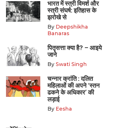
भारत में स्त्री विमर्श और
स्त्री संघर्ष: इतिहास के
झरोखे से
By
Deepshikha
Banaras
पितृसत्ता क्या है? – आइये
जाने
By
Swati Singh
चन्नार क्रांति : दलित
महिलाओं की अपने ‘स्तन
ढकने के अधिकार’ की
लड़ाई
By
Eesha