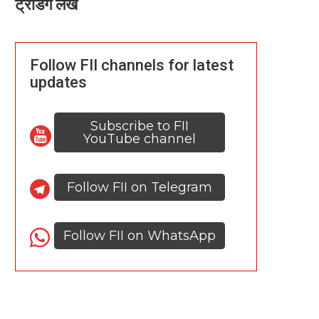
ट्रेंडिंग लेख
Follow FII channels for latest
updates
Subscribe to FII
YouTube channel
Follow FII on Telegram
Follow FII on WhatsApp