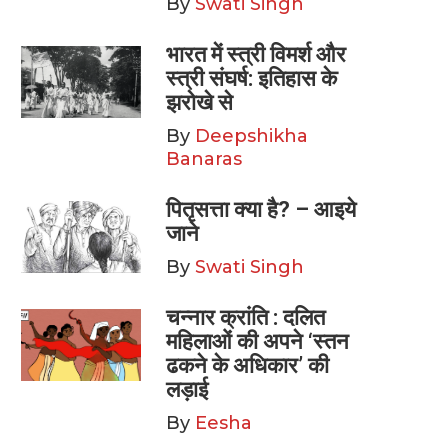
By
Swati Singh
भारत में स्त्री विमर्श और
स्त्री संघर्ष: इतिहास के
झरोखे से
By
Deepshikha
Banaras
पितृसत्ता क्या है? – आइये
जाने
By
Swati Singh
चन्नार क्रांति : दलित
महिलाओं की अपने ‘स्तन
ढकने के अधिकार’ की
लड़ाई
By
Eesha