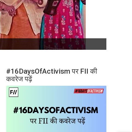
#16DaysOfActivism पर FII की
कवरेज पढ़ें