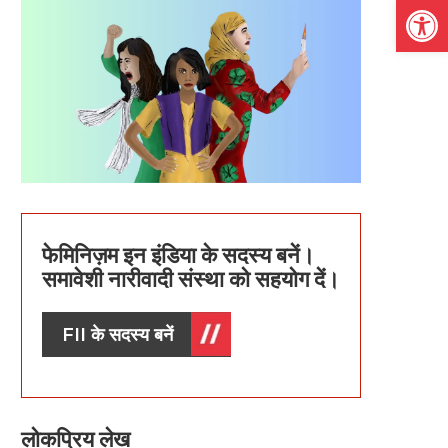
Open
फेमिनिज़म इन इंडिया के सदस्य बनें।
समावेशी नारीवादी संस्था को सहयोग दें।
FII के सदस्य बनें
लोकप्रिय लेख