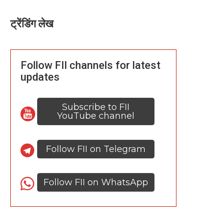
ट्रेंडिंग लेख
Follow FII channels for latest
updates
Subscribe to FII
YouTube channel
Follow FII on Telegram
Follow FII on WhatsApp