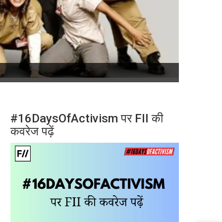
#16DaysOfActivism पर FII की
कवरेज पढ़ें