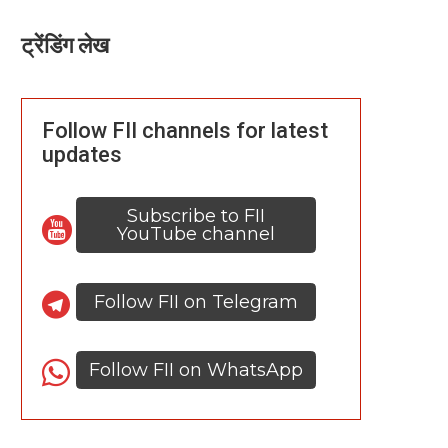
ट्रेंडिंग लेख
Follow FII channels for latest
updates
Subscribe to FII
YouTube channel
Follow FII on Telegram
Follow FII on WhatsApp