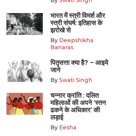
By
Swati Singh
भारत में स्त्री विमर्श और
स्त्री संघर्ष: इतिहास के
झरोखे से
By
Deepshikha
Banaras
पितृसत्ता क्या है? – आइये
जाने
By
Swati Singh
चन्नार क्रांति : दलित
महिलाओं की अपने ‘स्तन
ढकने के अधिकार’ की
लड़ाई
By
Eesha