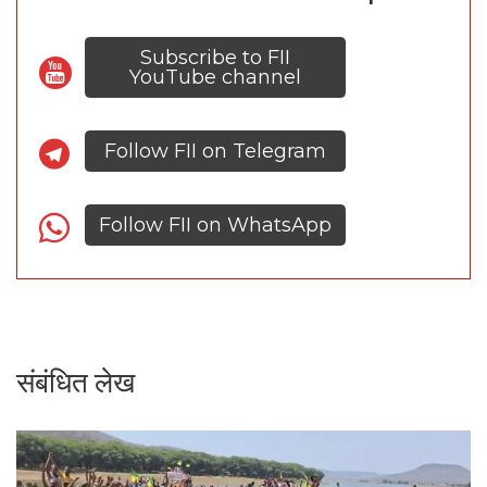
Subscribe to FII
YouTube channel
Follow FII on Telegram
Follow FII on WhatsApp
संबंधित लेख