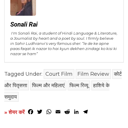
Sonali Rai
I'm Sonali Rai, a student of Hindi Language & Literature,
a Journalist by heart and a poet by soul. I firmly believe
in Sahir Ludhianvi's very famous sher: “le de ke apne
paas faqat ik nazar to hai kyun dekhen zindagi ko kisi ki
nazar se ham”
Tagged Under:
Court Film
Film Review
कोर्ट
और पितृसत्ता
फिल्म और महिलाएं
फिल्म रिव्यू
हाशिये के
समुदाय
Facebook
Twitter
WhatsApp
Email
Reddit
LinkedIn
Telegram
» शेयर करें