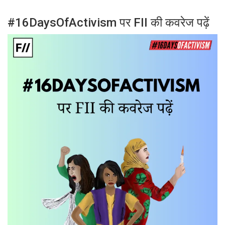
#16DaysOfActivism पर FII की कवरेज पढ़ें