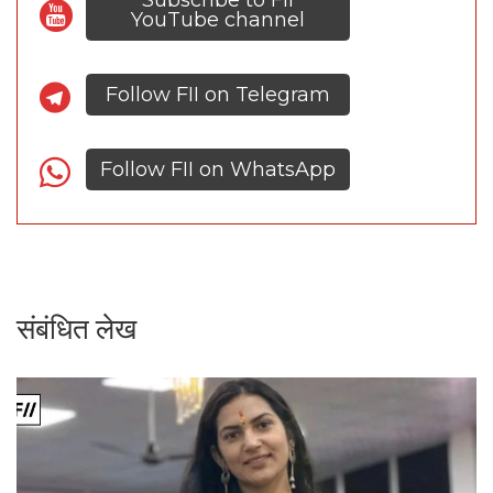
Subscribe to FII
YouTube channel
Follow FII on Telegram
Follow FII on WhatsApp
संबंधित लेख