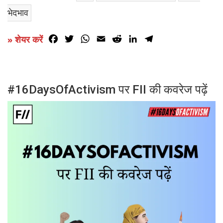
भेदभाव
Facebook
Twitter
WhatsApp
Email
Reddit
LinkedIn
Telegram
» शेयर करें
#16DaysOfActivism पर FII की कवरेज पढ़ें