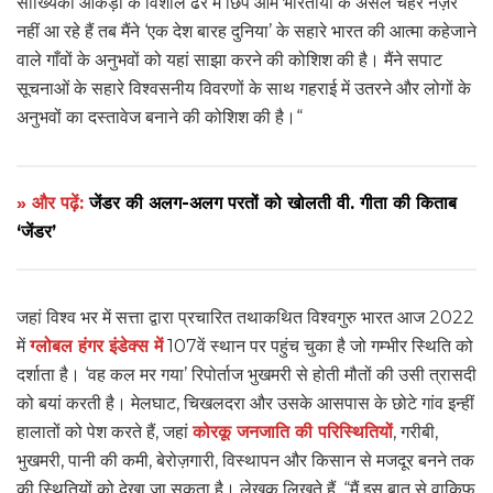
सांख्यिकी आंकड़ों के विशाल ढेर में छिपे आम भारतीयों के असल चेहरे नज़र
नहीं आ रहे हैं तब मैंने ‘एक देश बारह दुनिया’ के सहारे भारत की आत्मा कहेजाने
वाले गाँवों के अनुभवों को यहां साझा करने की कोशिश की है। मैंने सपाट
सूचनाओं के सहारे विश्वसनीय विवरणों के साथ गहराई में उतरने और लोगों के
अनुभवों का दस्तावेज बनाने की कोशिश की है।“
» और पढ़ें:
जेंडर की अलग-अलग परतों को खोलती वी. गीता की किताब
‘जेंडर’
जहां विश्व भर में सत्ता द्वारा प्रचारित तथाकथित विश्वगुरु भारत आज 2022
में
ग्लोबल हंगर इंडेक्स में
107वें स्थान पर पहुंच चुका है जो गम्भीर स्थिति को
दर्शाता है। ‘वह कल मर गया’ रिपोर्ताज भुखमरी से होती मौतों की उसी त्रासदी
को बयां करती है। मेलघाट, चिखलदरा और उसके आसपास के छोटे गांव इन्हीं
हालातों को पेश करते हैं, जहां
कोरकू जनजाति की परिस्थितियों
, गरीबी,
भुखमरी, पानी की कमी, बेरोज़गारी, विस्थापन और किसान से मजदूर बनने तक
की स्थितियों को देखा जा सकता है। लेखक लिखते हैं, “मैं इस बात से वाकिफ़