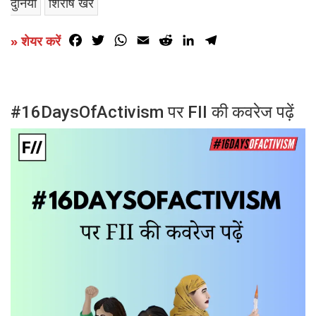
दुनिया
शिरीष खरे
Facebook
Twitter
WhatsApp
Email
Reddit
LinkedIn
Telegram
» शेयर करें
#16DaysOfActivism पर FII की कवरेज पढ़ें