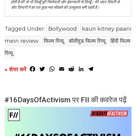
होती है की जो भी लिखूँ पूरी जिम्मेदारी और ईमानदारी से लिखूँ। मेरे अंदर ज़िंदगी से
और ज़िन्दगी में हर पल कुछ नया सीखने की उत्सुकता बनी रहती है।
Tagged Under:
Bollywood
kaun kitney paani
mein review
फिल्म रिव्यू
बॉलीवुड फिल्म रिव्यू
हिंदी फिल्म
रिव्यू
Facebook
Twitter
WhatsApp
Email
Reddit
LinkedIn
Telegram
» शेयर करें
#16DaysOfActivism पर FII की कवरेज पढ़ें