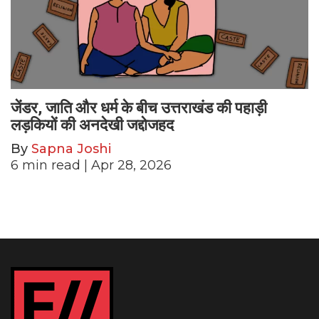
जेंडर, जाति और धर्म के बीच उत्तराखंड की पहाड़ी
लड़कियों की अनदेखी जद्दोजहद
By
Sapna Joshi
6
min read
| Apr 28, 2026